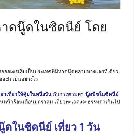
 หาดนู๊ดในซิดนีย์ โดย
่งออสเตรเลียเป็นประเทศที่มีหาดนู๊ดหลายหาดเลยทีเดียว
Beach เป็นอย่างไร
ียวเที่ยวให้คุ้มในหนึ่งวัน
กับการตามหา
นู๊ดบีชในซิดนีย์
ั้นเป็นหน้าร้อนเดือนมกราคม เที่ยวทะเลคงจะธรรมดาเกินไป
ดในซิดนีย์ เที่ยว 1 วัน