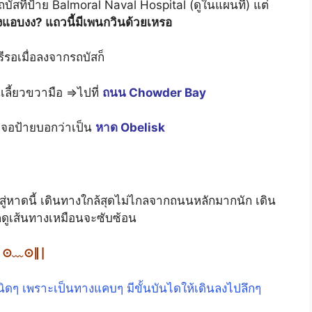
บัสที่ป้าย Balmoral Naval Hospital (ดูในแผนที่) แต่
แอบงง? แถวนี้มีเพนกวินด้วยเหรอ
รีรอเมื่อลงจากรถบัสก็
เลี้ยวขวามือ ⇒ไปที่
ถนน Chowder Bay
็เจอป้ายบอกว่าเป็น
หาด Obelisk
สู่หาดนี้ เดินทางใกล้สุดไม่ไกลจากถนนหลักมากนัก เดิน
ก็ดูเส้นทางเหมือนจะซับซ้อน
⊙﹏⊙∥∣
จนิดๆ เพราะเป็นทางแคบๆ มีขั้นบันไดให้เดินลงไปลึกๆ