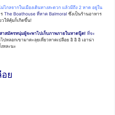
่ไม่ไกลจากในเมืองเดินทางสะดวก แล้วมีถึง 2 หาด อยู่ใน
าร
The Boathouse ที่หาด Balmoral
ซึ่งเป็นร้านอาหาร
วให้คุ้มก็เกิดขึ้น!
สาสมัครหนุ่มผู้จะพาไปเก็บภาพภายในหาดนู๊ด!
ที่จะ
าไปหลอกเขามาตะลุยเที่ยวหาดเปลือย อิ อิ อิ เอาน่า
รั้งหละนะ
ือย