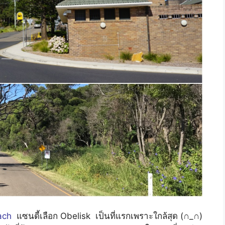
each
แซนดี้เลือก Obelisk เป็นที่แรกเพราะใกล้สุด (∩_∩)