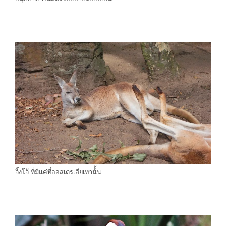
จิ้งโจ้ ที่มีแค่ที่ออสเตรเลียเท่านัั้น