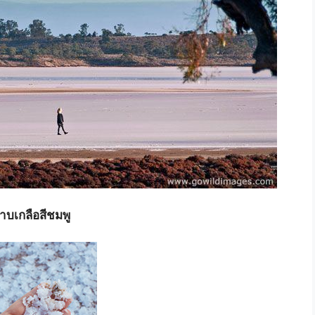
าบเกลือสีชมพู