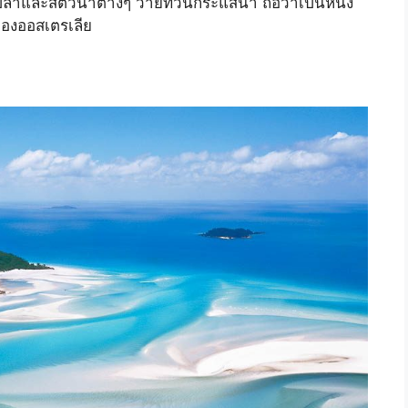
ลาและสัตว์น้ำต่างๆ ว่ายทวนกระแสน้ำ ถือว่าเป็นหนึ่ง
งของออสเตรเลีย