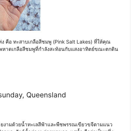
แห่ง คือ ทะสาบเกลือสีชมพู (Pink Salt Lakes) ที่ให้คุณ
พหาดเกลือสีชมพูที่กำลังสะท้อนกับแสงอาทิตย์ขณะตกดิน
itsunday, Queensland
่สวยงามด้วยน้ำทะเลสีฟ้าและพืชพรรณเขียวขจีตามแนว