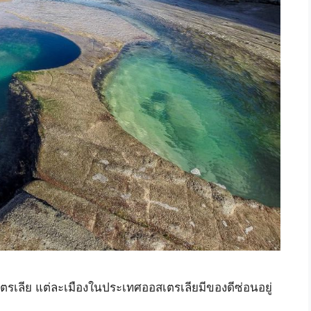
เตรเลีย แต่ละเมืองในประเทศออสเตรเลียมีของดีซ่อนอยู่