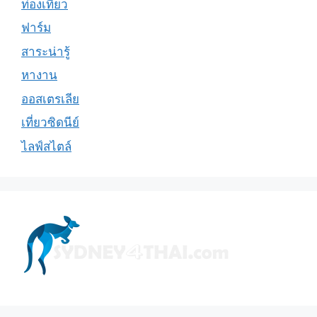
ท่องเที่ยว
ฟาร์ม
สาระน่ารู้
หางาน
ออสเตรเลีย
เที่ยวซิดนีย์
ไลฟ์สไตล์