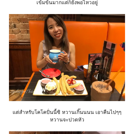
เข้มข้นมากแต่ก็ยังพอไหวอยู่
แต่สำหรับโคโคปั่นนี้ซิ หวานเกิ๊นนนน เอาคืนไปๆๆ
หวานจะปวดหัว