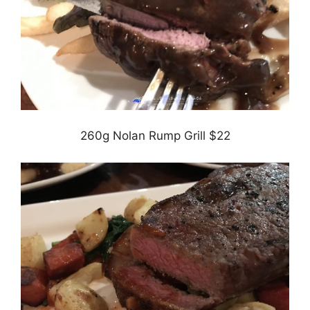
260g Nolan Rump Grill $22