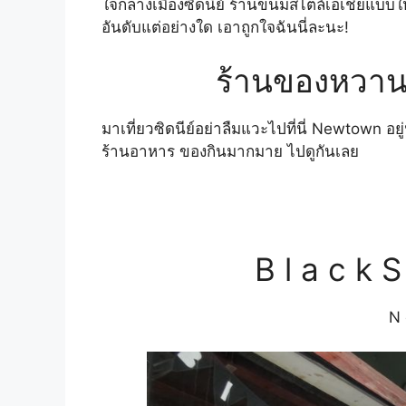
ใจกลางเมืองซิดนีย์ ร้านขนมสไตล์เอเชียแบบใ
อันดับแต่อย่างใด เอาถูกใจฉันนี่ละนะ!
ร้านของหวาน
มาเที่ยวซิดนีย์อย่าลืมแวะไปที่นี่ Newtown อยู่น
ร้านอาหาร ของกินมากมาย ไปดูกันเลย
B l a c k S 
N 