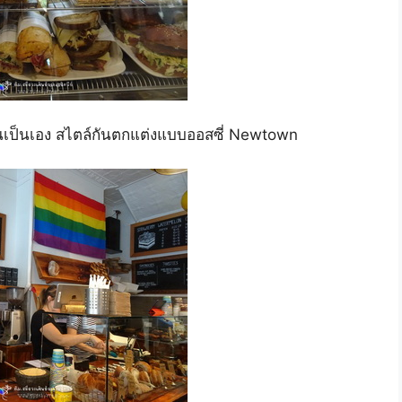
นเป็นเอง สไตล์กันตกแต่งแบบออสซี่ Newtown