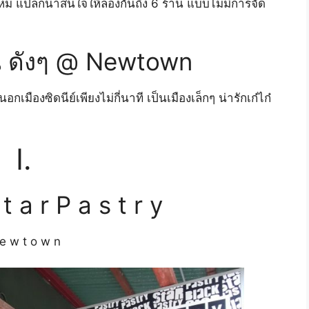
หม่ แปลกน่าสนใจให้ลองกันถึง 6 ร้าน แบบไม่มีการจัด
 ดังๆ @ Newtown
อกเมืองซิดนีย์เพียงไม่กี่นาที เป็นเมืองเล็กๆ น่ารักเก๋ไก๋
I.
t a r P a s t r y
e w t o w n