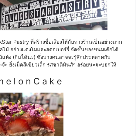
ar Pastry ที่สร้างชื่อเสียงให้กับทางร้านเป็นอย่างมาก
ลไม้ อย่างแตงโมและสตอเบอร์รี่ จัดชั้นของขนมเค้กได้
ม้แห้ง (กินได้นะ) ซึ่งบางคนอาจจะรู้สึกประหลาดกับ
๊ะ ยิ่งเม็ดสีเขียวเล็ก รสชาติมันส์ๆ อร่อยนะจะบอกให้
m e l o n C a k e